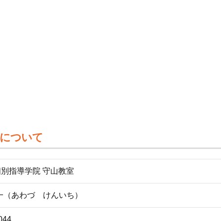
室について
個別指導学院 守山教室
一（あわづ けんいち）
044