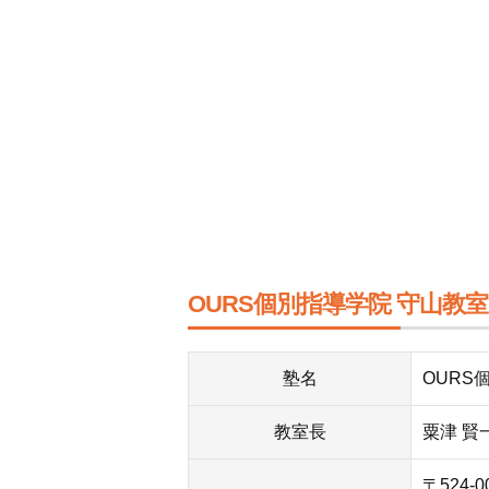
OURS個別指導学院 守山教
塾名
OURS
教室長
粟津 賢
〒524-0