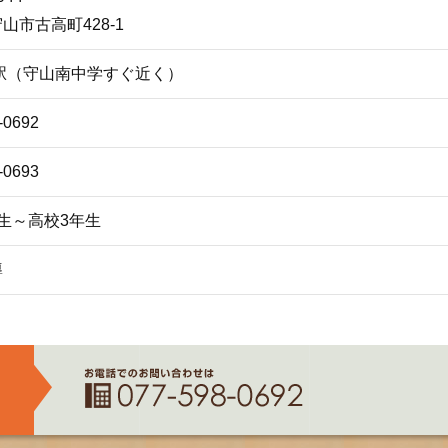
山市古高町428-1
駅（守山南中学すぐ近く）
-0692
-0693
生～高校3年生
導